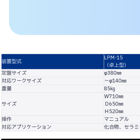
LPM-15
装置型式
（卓上型）
定盤サイズ
φ380㎜
対応ワークサイズ
～φ140㎜
重量
85㎏
Ｗ710㎜
サイズ
Ｄ650㎜
Ｈ520㎜
操作
マニュアル
対応アプリケーション
化合物、セラミ