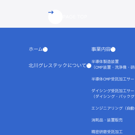
PAGE TOP
ホーム
事業内容
半導体製造装置
北川グレステックについて
（CMP装置・洗浄機・
半導体CMP受託加工サー
ダイシング受託加工サー
（ダイシング・バックグ
エンジニアリング（自動
消耗品・装置販売
精密研磨受託加工