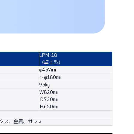
LPM-18
（卓上型）
φ457㎜
～φ180㎜
95㎏
Ｗ820㎜
Ｄ730㎜
Ｈ620㎜
クス、金属、ガラス