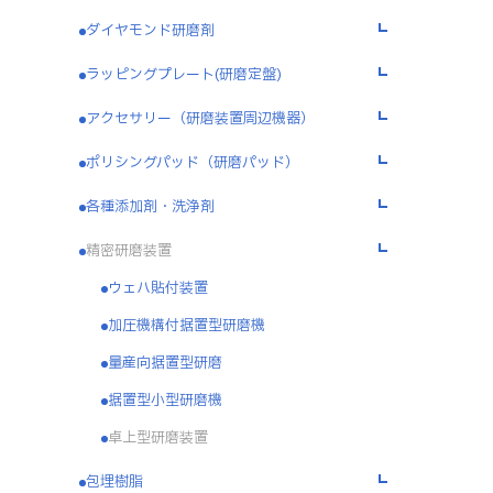
ダイヤモンド研磨剤
コラム
ラッピングプレート(研磨定盤)
採用情報
アクセサリー（研磨装置周辺機器）
ポリシングパッド（研磨パッド）
お問い合わせ
各種添加剤・洗浄剤
精密研磨装置
プライバシーポリシー
ウェハ貼付装置
キタガワグループ調達基本方針
加圧機構付据置型研磨機
量産向据置型研磨
据置型小型研磨機
卓上型研磨装置
包埋樹脂