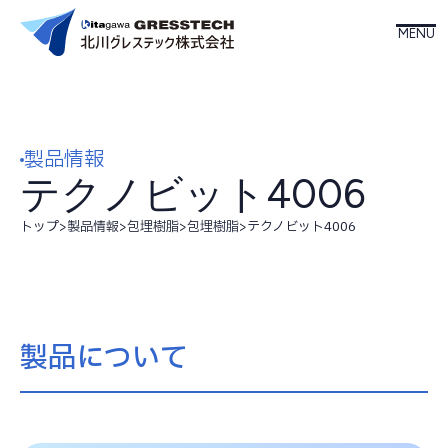
ホーム
製品情報
北川グレステックについて
テクノビット4006
事業内容
トップ
>
製品情報
>
包埋樹脂
>
包埋樹脂
>
テクノビット4006
製品情報
製品について
会社案内
お知らせ