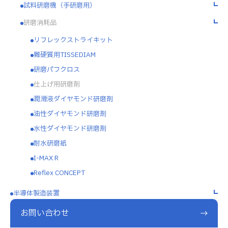
試料研磨機（手研磨用）
研磨消耗品
リフレックストライキット
難硬質用TISSEDIAM
研磨パフクロス
仕上げ用研磨剤
潤滑液ダイヤモンド研磨剤
油性ダイヤモンド研磨剤
水性ダイヤモンド研磨剤
耐水研磨紙
I-MAX R
Reflex CONCEPT
半導体製造装置
お問い合わせ