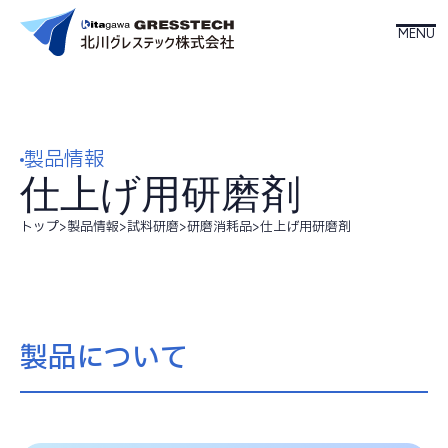
ホーム
製品情報
北川グレステックについて
仕上げ用研磨剤
事業内容
トップ
>
製品情報
>
試料研磨
>
研磨消耗品
>
仕上げ用研磨剤
製品情報
製品について
会社案内
お知らせ