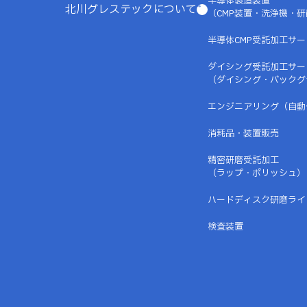
半導体製造装置
北川グレステックについて
（CMP装置・洗浄機・
半導体CMP受託加工サー
ダイシング受託加工サー
（ダイシング・バックグ
エンジニアリング（自動
消耗品・装置販売
精密研磨受託加工
（ラップ・ポリッシュ）
ハードディスク研磨ライ
検査装置