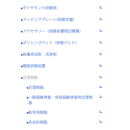
ダイヤモンド研磨剤
コラム
ラッピングプレート(研磨定盤)
採用情報
アクセサリー（研磨装置周辺機器）
ポリシングパッド（研磨パッド）
お問い合わせ
各種添加剤・洗浄剤
精密研磨装置
プライバシーポリシー
包埋樹脂
キタガワグループ調達基本方針
包埋樹脂
一般組織検査・免疫組織検査用包埋樹
脂
転写用樹脂
多目的樹脂