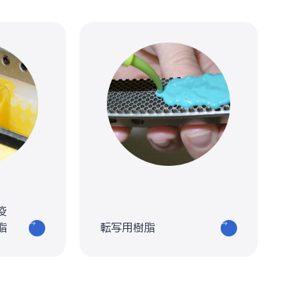
疫
脂
転写用樹脂