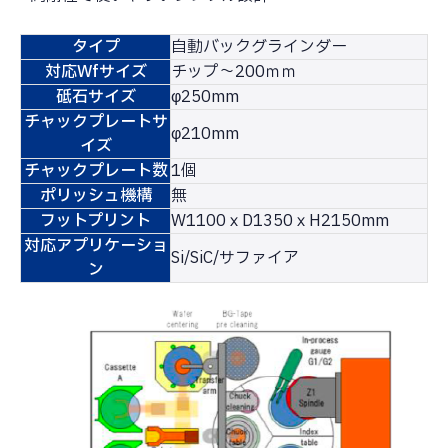
タイプ
自動バックグラインダー
対応Wfサイズ
チップ～200ｍｍ
砥石サイズ
φ250mm
チャックプレートサ
φ210mm
イズ
チャックプレート数
1個
ポリッシュ機構
無
フットプリント
W1100ｘD1350ｘH2150mm
対応アプリケーショ
Si/SiC/サファイア
ン