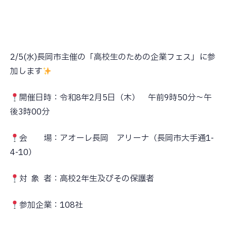
コラム
採用情報
2/5(水)長岡市主催の「高校生のための企業フェス」に参
加します
お問い合わせ
開催日時：令和8年2月5日（木） 午前9時50分～午
後3時00分
プライバシーポリシー
会 場：アオーレ長岡 アリーナ（長岡市大手通1-
キタガワグループ調達基本方針
4-10）
対 象 者：高校2年生及びその保護者
参加企業：108社