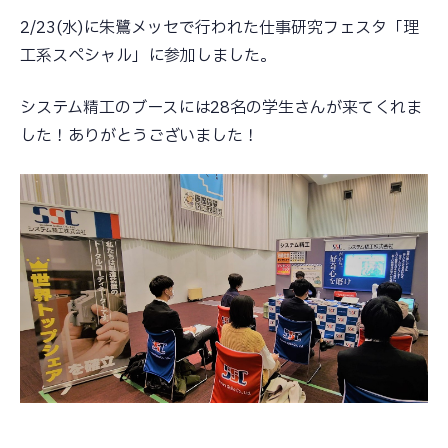
2/23(水)に朱鷺メッセで行われた仕事研究フェスタ「理
コラム
工系スペシャル」に参加しました。
採用情報
システム精工のブースには28名の学生さんが来てくれま
した！ありがとうございました！
お問い合わせ
プライバシーポリシー
キタガワグループ調達基本方針